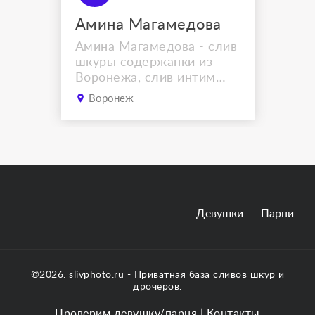
Амина Магамедова
Амина Магамедова - cлив
шкуры содержанки из
Воронежа, слив интим
фото и переписки
Воронеж
Девушки
Парни
©2026. slivphoto.ru - Приватная база сливов шкур и
дрочеров.
Проверим девушку/парня
|
Контакты